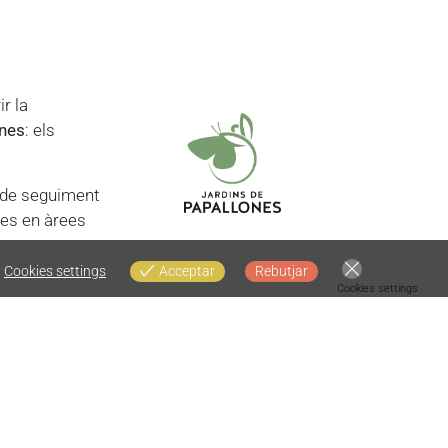
r la
ones
: els
 de seguiment
tes en àrees
Cookies settings
Acceptar
Rebutjar
Cookies settings
e quatre grup de pol·linitzadors
(abelles
ria pel futur seguiment europeu (EUPoMS;