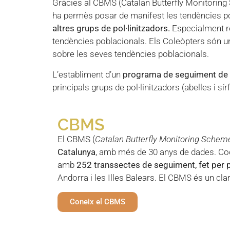
Gràcies al CBMS (Catalan Butterfly Monitoring 
ha permès posar de manifest les tendències p
altres grups de pol·linitzadors.
Especialment re
tendències poblacionals. Els Coleòpters són un
sobre les seves tendències poblacionals.
L’establiment d’un
programa de seguiment de l
principals grups de pol·linitzadors (abelles i sí
CBMS
El CBMS (
Catalan Butterfly Monitoring Schem
Catalunya
, amb més de 30 anys de dades. Co
amb
252 transsectes de seguiment, fet per 
Andorra i les Illes Balears. El CBMS és un cla
Coneix el CBMS