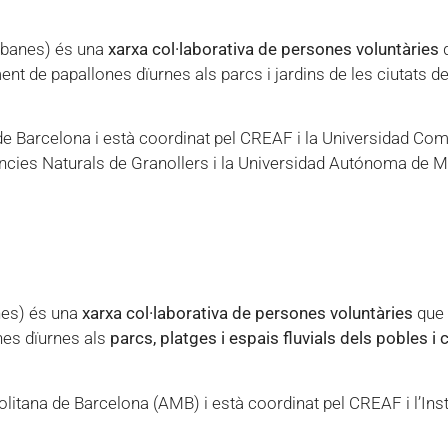
rbanes) és una
xarxa col·laborativa de persones voluntàries
nt de papallones dïurnes als parcs i jardins de les ciutats d
 de Barcelona i està coordinat pel CREAF i la Universidad Co
ncies Naturals de Granollers i la Universidad Autónoma de M
nes) és una
xarxa col·laborativa de persones voluntàries
que
nes dïurnes als
parcs, platges i espais fluvials dels pobles i 
litana de Barcelona (AMB) i està coordinat pel CREAF i l’Inst