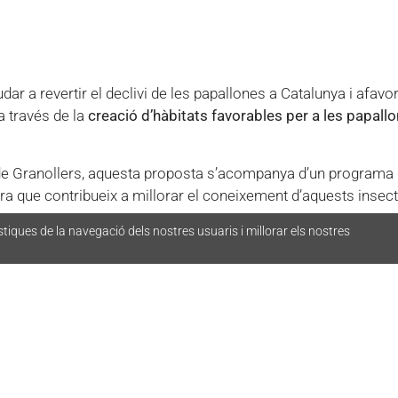
r a revertir el declivi de les papallones a Catalunya i afavori
a través de la
creació d’hàbitats favorables per a les papall
de Granollers, aquesta proposta s’acompanya d’un programa
nera que contribueix a millorar el coneixement d’aquests insec
stiques de la navegació dels nostres usuaris i millorar els nostres
llinator Monitoring Shceme
) és una prova pilot de
seguiment d
lones nocturnes) a Catalunya. Es tracta d’una acció preparatò