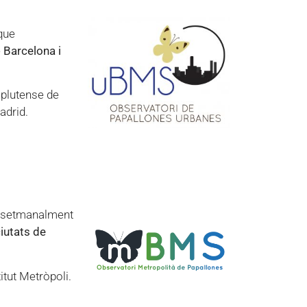
que
e
Barcelona i
mplutense de
adrid.
 setmanalment
ciutats de
itut Metròpoli.