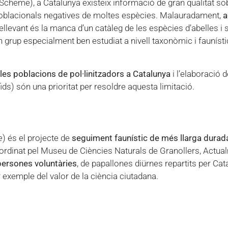
Scheme), a Catalunya existeix informació de gran qualitat so
oblacionals negatives de moltes espècies. Malauradament,
a
llevant és la manca d’un catàleg de les espècies d’abelles i 
 grup especialment ben estudiat a nivell taxonòmic i fauníst
es poblacions de pol·linitzadors a Catalunya
i l’elaboració 
rfids) són una prioritat per resoldre aquesta limitació.
e
) és el projecte de
seguiment faunístic de més llarga durad
ordinat pel Museu de Ciències Naturals de Granollers, Actu
persones voluntàries
, de papallones diürnes repartits per Cat
r exemple del valor de la ciència ciutadana.