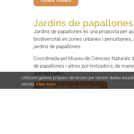
Coneix l'mBMS
Jardins de papallones
Jardins de papallones és una proposta per ajuda
biodiversitat en zones urbanes i periurbanes, 
jardins de papallones.
Coordinada pel Museu de Ciències Naturals 
de papallones i altres pol·linitzadors, de ma
antropitzades.
Utilitzem galetes pròpies i de tercers per obtenir dades estadí
serveis.
View more
Coneix Jardins de Papallones
CATAPOMS
Coordinat pel CREAF, el CataPoMs (
Catalan Po
silvestres, sírfids, papallones dïurnes i papal
European Pollinator Monitoring Scheme
).