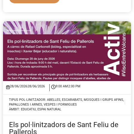
28/06/2026
28/06/2026
9:00 AM
2:00 PM
TIPUS POL·LINITZADOR:
ABELLES
,
ESCARABATS
,
MOSQUES I GRUPS AFINS
,
PAPALLONES I ARNES
,
VESPES I FORMIGUES
ÀMBIT:
EDUCATIU
,
ESPAI NATURAL
Els pol·linitzadors de Sant Feliu de
Pallerols