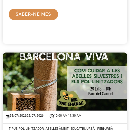
SABER-NE MÉS
25/07/2026
25/07/2026
10:00 AM
11:30 AM
TIPUS POL·LINITZADOR:
ABELLES
ÀMBIT:
EDUCATIU
,
URBÀ I PERI-URBÀ