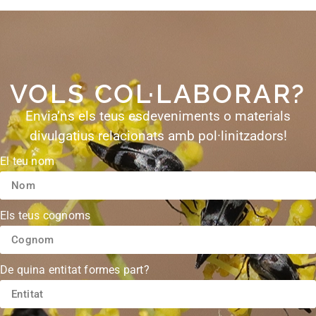
VOLS COL·LABORAR?
Envia’ns els teus esdeveniments o materials
divulgatius relacionats amb pol·linitzadors!
El teu nom
Els teus cognoms
De quina entitat formes part?