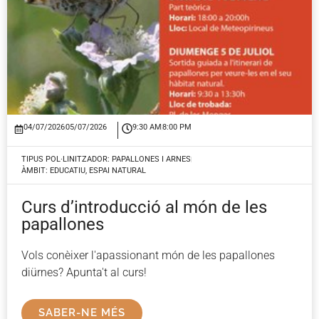
04/07/2026
05/07/2026
9:30 AM
8:00 PM
TIPUS POL·LINITZADOR:
PAPALLONES I ARNES
ÀMBIT:
EDUCATIU
,
ESPAI NATURAL
Curs d’introducció al món de les
papallones
Vols conèixer l'apassionant món de les papallones
diürnes? Apunta't al curs!
SABER-NE MÉS