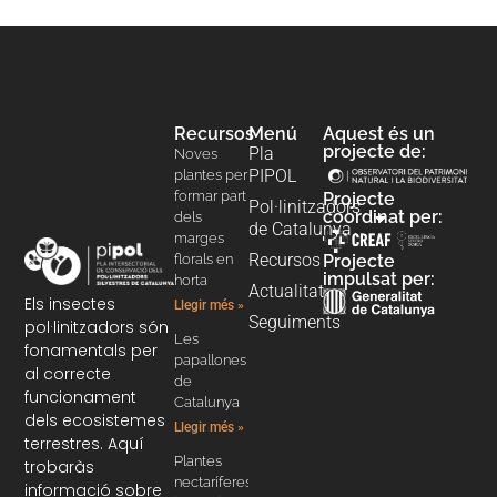
Recursos
Menú
Aquest és un
projecte de:
Pla
Noves
PIPOL
plantes per
formar part
Projecte
Pol·linitzadors
coordinat per:
dels
de Catalunya
marges
Recursos
florals en
Projecte
impulsat per:
horta
Actualitat
Els insectes
Llegir més »
Seguiments
pol·linitzadors són
Les
fonamentals per
papallones
al correcte
de
funcionament
Catalunya
dels ecosistemes
Llegir més »
terrestres. Aquí
Plantes
trobaràs
nectaríferes
informació sobre